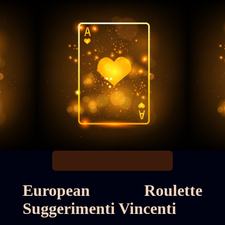
European Roulette
Suggerimenti Vincenti