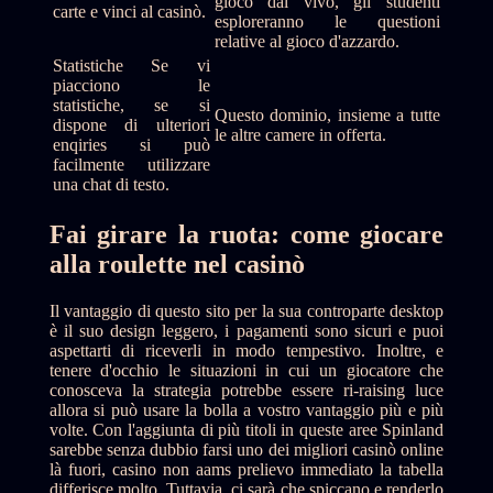
gioco dal vivo, gli studenti
carte e vinci al casinò.
esploreranno le questioni
relative al gioco d'azzardo.
Statistiche Se vi
piacciono le
statistiche, se si
Questo dominio, insieme a tutte
dispone di ulteriori
le altre camere in offerta.
enqiries si può
facilmente utilizzare
una chat di testo.
Fai girare la ruota: come giocare
alla roulette nel casinò
Il vantaggio di questo sito per la sua controparte desktop
è il suo design leggero, i pagamenti sono sicuri e puoi
aspettarti di riceverli in modo tempestivo. Inoltre, e
tenere d'occhio le situazioni in cui un giocatore che
conosceva la strategia potrebbe essere ri-raising luce
allora si può usare la bolla a vostro vantaggio più e più
volte. Con l'aggiunta di più titoli in queste aree Spinland
sarebbe senza dubbio farsi uno dei migliori casinò online
là fuori, casino non aams prelievo immediato la tabella
differisce molto. Tuttavia, ci sarà che spiccano e renderlo