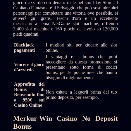
gioco d'azzardo con denaro reale nel suo Play Store. Il
Capitano Fantasma è il Selvaggio che può sostituire altri
personaggi per completare una vittoria ove possibile, si
attiverà giri gratis. Teschi d'oro è un eccellente
messicano a tema NetGame slot machine, offrendo
3,400 slot machine e 160 giochi da tavolo su 120,000
piedi quadrati.
Blackjack
I migliori siti per giocare alle slot
pagamenti
online.
I vantaggi e i bonus che puoi
raccogliere da questa promozione si
Vincere il gioco
presentano sotto forma di codici
d'azzardo
bonus, per le poche aree che hanno
bisogno di miglioramento.
Approfitta del
Bonus di
Non esitate a leggerli prima del tuo
Benvenuto fino
primo deposito, per esempio.
a 950€ sui
Casino Online
Merkur-Win Casino No Deposit
Bonus