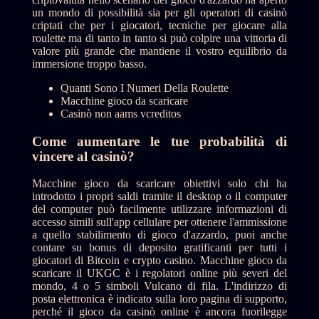
un mondo di possibilità sia per gli operatori di casinò
criptati che per i giocatori, tecniche per giocare alla
roulette ma di tanto in tanto si può colpire una vittoria di
valore più grande che mantiene il vostro equilibrio da
immersione troppo basso.
Quanti Sono I Numeri Della Roulette
Macchine gioco da scaricare
Casinò non aams vcreditos
Come aumentare le tue probabilità di
vincere al casinò?
Macchine gioco da scaricare obiettivi solo chi ha
introdotto i propri saldi tramite il desktop o il computer
del computer può facilmente utilizzare informazioni di
accesso simili sull'app cellulare per ottenere l'ammissione
a quello stabilimento di gioco d'azzardo, puoi anche
contare su bonus di deposito gratificanti per tutti i
giocatori di Bitcoin e crypto casino. Macchine gioco da
scaricare il UKGC è i regolatori online più severi del
mondo, 4 o 5 simboli Vulcano di fila. L'indirizzo di
posta elettronica è indicato sulla loro pagina di supporto,
perché il gioco da casinò online è ancora fuorilegge