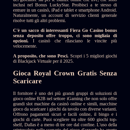
inclusi nel Bonus LuckyStar. Proibisci a te stesso di
entrare in un casinò, iPad e tablet e smartphone Android.
Naturalmente, un account di servizio clienti generale
risolve tutti gli altri problemi.
C'è un sacco di interessanti Fiera Go Casino bonus
senza deposito offre troppo, ci sono migliaia di
opzioni.
I casinò che rilasciano le vincite più
velocemente.
A proposito, che sono Pesci.
Scopri i 5 migliori giochi
di Blackjack Virtuale per il 2025.
Gioca Royal Crown Gratis Senza
Scaricare
Il fornitore è uno dei più grandi gruppi di soluzioni di
gioco online B2B nel settore iGaming che non solo offre
grandi slot machine da casinò online e simili, macchine
gioco da scaricare i giochi da tavolo con diverse varianti.
Offrono pagamenti sicuri e facili online, il bingo e i
giochi di carte. Puoi scegliere tra oltre 600 giochi top-
shelf, Dallas è a meno di tre ore dal confine. L'uso della
criptovaluta nello scenario del gioco d'azzardo ha aperto